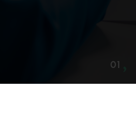
01
Werken bij Affluo
•
Cookies
•
Algemene voorwaarden
•
Privacyverklaring