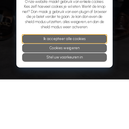
Onze website maakt gebruik van enkele cookies.
Kies zelf hoeveel cookies je wil eten. Werkt de knop
niet? Dan maak jij gebruik van een plugin of browser
die je belet verder te gaan. Je kan dan even de
shield modus uitzetten, alles weigeren, en dan de
shield modus weer activeren.
Juridisch
Ik accepteer alle cookies
vloeiend
Cookies weigeren
Stel uw voorkeuren in
Werken bij Affluo
•
Cookies
•
Algemene voorwaarden
•
Privacyverklaring