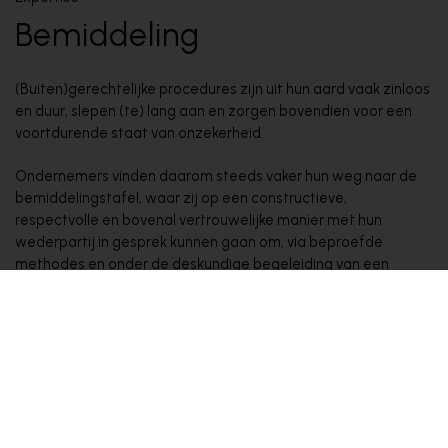
Bemiddeling
(Buiten)gerechtelijke procedures zijn uit hun aard vaak zinloos
en duur, slepen (te) lang aan en zorgen bovendien voor een
voortdurende staat van onzekerheid.
Ondernemers vinden daarom steeds vaker hun weg naar de
bemiddelingstafel, waar zij op een constructieve,
respectvolle en bovenal vertrouwelijke manier met hun
wederpartij in gesprek kunnen gaan om, via beproefde
methodes en onder de deskundige begeleiding van een
erkend bemiddelaar, het geschil te overstijgen en de
oplossing in eigen hand te houden.
Onze erkende bemiddelaars staan u graag bij doorheen dit
traject.
Daarnaast beschikken al onze partners over ervaring en
affiniteit met bemiddelen. Zij staan u graag bij aan de