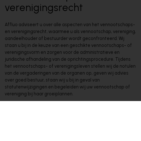
verenigingsrecht
Affluo adviseert u over alle aspecten van het vennootschaps-
en verenigingsrecht, waarmee u als vennootschap, vereniging,
aandeelhouder of bestuurder wordt geconfronteerd. Wij
staan u bij in de keuze van een geschikte vennootschaps- of
verenigingsvorm en zorgen voor de administratieve en
juridische afhandeling van de oprichtingsprocedure. Tijdens
het vennootschaps- of verenigingsleven stellen wij de notulen
van de vergaderingen van de organen op, geven wij advies
over goed bestuur, staan wij u bij in geval van
statutenwijzigingen en begeleiden wij uw vennootschap of
vereniging bij haar groeiplannen.
Onze focus ligt niet alleen op de vennootschapsrechtelijke
aspecten van het vennootschapsbestaan, maar ook de
contractuele en strategische uitwerking ervan: ook voor de
redactie en onderhandeling van
aandeelhoudersovereenkomsten,