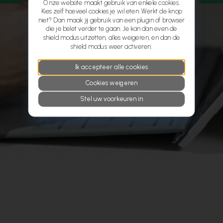
Onze website maakt gebruik van enkele cookies.
Kies zelf hoeveel cookies je wil eten. Werkt de knop
niet? Dan maak jij gebruik van een plugin of browser
die je belet verder te gaan. Je kan dan even de
shield modus uitzetten, alles weigeren, en dan de
shield modus weer activeren.
Ik accepteer alle cookies
Cookies weigeren
Stel uw voorkeuren in