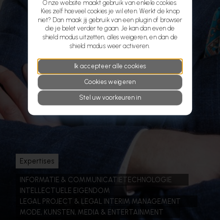
Onze website maakt gebruik van enkele cookies.
Kies zelf hoeveel cookies je wil eten. Werkt de knop
niet? Dan maak jij gebruik van een plugin of browser
die je belet verder te gaan. Je kan dan even de
shield modus uitzetten, alles weigeren, en dan de
shield modus weer activeren.
Ik accepteer alle cookies
Cookies weigeren
Stel uw voorkeuren in
Expertises
INFORMATIE & COMMUNICATIETECHNOLOGIE
INTELLECTUELE EIGENDOM
LEGAL PROJECT & LEGAL INTERIM MANAGEMENT
MODE, KUNSTEN, MEDIA & ENTERTAINMENT