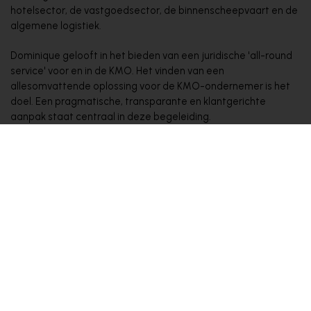
hotelsector, de vastgoedsector, de binnenscheepvaart en de
algemene logistiek.
Dominique gelooft in het bieden van een juridische 'all-round
service' voor en in de KMO. Het vinden van een
allesomvattende oplossing voor de KMO-ondernemer is het
doel. Een pragmatische, transparante en klantgerichte
aanpak staat centraal in deze begeleiding.
Voor de oprichting van Affluo werkte Dominique onder meer
voor de bekende Antwerpse kantoren GSJ Advocaten en
LEXECO. Voor haar carrière in de advocatuur werkte
Dominique in New York voor een Belgische bank. Deze
jarenlange engagementen leidden tot haar brede expertise
vandaag, gecombineerd met een professionele stijl.
In bijberoep is Dominique verbonden aan de AP
HOGESCHOOL als docente ondernemingsrecht en
aanverwante materies.