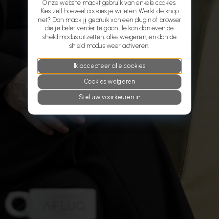
Onze website maakt gebruik van enkele cookies.
Kies zelf hoeveel cookies je wil eten. Werkt de knop
niet? Dan maak jij gebruik van een plugin of browser
die je belet verder te gaan. Je kan dan even de
shield modus uitzetten, alles weigeren, en dan de
shield modus weer activeren.
Ik accepteer alle cookies
Cookies weigeren
Stel uw voorkeuren in