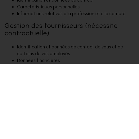
Caractéristiques personnelles
Informations relatives à la profession et à la carrière
Gestion des fournisseurs (nécessité
contractuelle)
Identification et données de contact de vous et de
certains de vos employés
Données financières
Informations relatives à la profession et à la carrière
Respect de nos obligations légales et
réglementaires (obligation légale)
Identification et données de contact
Données financières
Numéro de carte d'identité et numéro national
Prévention et détection de la fraude
(intérêt légitime, à savoir la prévention