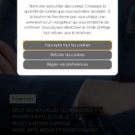
Notre site web utilise des cookies. Choisissez la
quantité de cookies que vous souhaitez accepter. Si
le bouton ne fonctionne pas, vous utilisez une
extension ou un navigateur qui vous empêche de
continuer. Vous pouvez désactiver le mode protégé,
tout refuser, puis le réactiver.
J'accepte tout les cookies
Refuser les cookies
Régler vos préférences
Expertises
DROIT DES NOUVELLES TECHNOLOGIES
PROPRIÉTÉ INTELLECTUELLE
PROJET & INTÉRIM JURIDIQUE
MODE, ARTS, MÉDIAS ET DIVERTISSEMENT